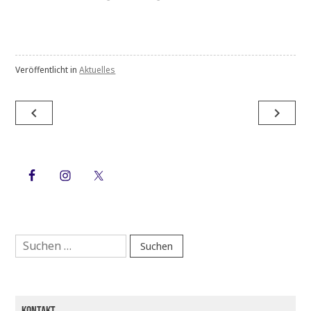
Veröffentlicht in
Aktuelles
Beitragsnavigation
navigate_before
navigate_next
Suchen
nach: