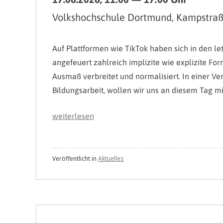
Volkshochschule Dortmund, Kampstra
Auf Plattformen wie TikTok haben sich in den l
angefeuert zahlreich implizite wie explizite Fo
Ausmaß verbreitet und normalisiert. In einer V
Bildungsarbeit, wollen wir uns an diesem Tag 
„Workshop:
weiterlesen
Deep
Dive
–
Veröffentlicht in
Aktuelles
viraler
Antisemitismus
auf
TikTok“