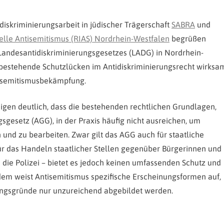
diskriminierungsarbeit in jüdischer Trägerschaft
SABRA
und
elle Antisemitismus (RIAS) Nordrhein-Westfalen
begrüßen
s Landesantidiskriminierungsgesetzes (LADG) in Nordrhein-
um bestehende Schutzlücken im Antidiskriminierungsrecht wirksa
tisemitismusbekämpfung.
igen deutlich, dass die bestehenden rechtlichen Grundlagen,
esetz (AGG), in der Praxis häufig nicht ausreichen, um
und zu bearbeiten. Zwar gilt das AGG auch für staatliche
Für das Handeln staatlicher Stellen gegenüber Bürgerinnen und
 die Polizei – bietet es jedoch keinen umfassenden Schutz und
dem weist Antisemitismus spezifische Erscheinungsformen auf,
ungsgründe nur unzureichend abgebildet werden.