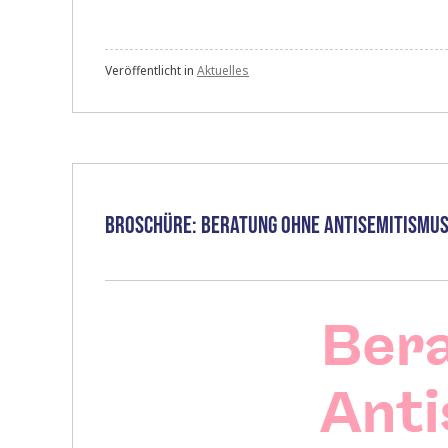
zur
Einführung
eines
Veröffentlicht in
Aktuelles
Landesantidiskriminierungsgesetzes
(LADG)
in
Nordrhein-
Westfalen“
Broschüre: Beratung ohne Antisemitismu