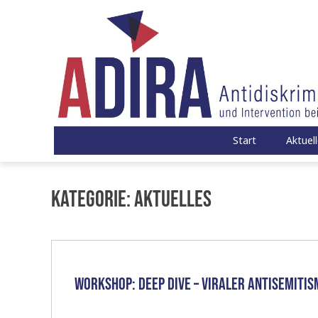
Zum
Inhalt
springen
ADIRA – Antidiskriminierungsberat
ADIRA ist eine Antidskriminierungsberatungsstelle in Trä
Start
Aktuel
Kategorie:
Aktuelles
Workshop: Deep Dive – viraler Antisemitis