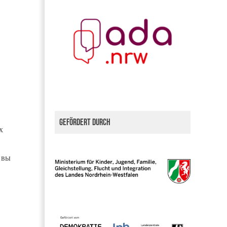
Gefördert durch
х
 вы