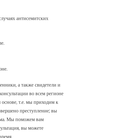
случаях антисемитских
е.
оне.
енники, а также свидетели и
консультации во всем регионе
основе, т.е. мы приходим к
совершено преступление; вы
зма. Мы поможем вам
сультация, вы можете
время.