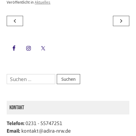
Veröffentlicht in
Aktuelles
Beitragsnavigation
navigate_before
navigate_next
Suchen
nach:
Kontakt
Telefon:
0231 - 55747251
Email:
kontakt@adira-nrw.de